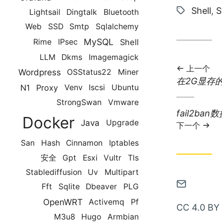
类:
标
Shell
,
S
Lightsail
Dingtalk
Bluetooth
签:
Web
SSD
Smtp
Sqlalchemy
MySQL
Shell
Rime
IPsec
LLM
Dkms
Imagemagick
上一个
Wordpress
OSStatus22
Miner
上
在2G显存的M
N1
Proxy
Venv
Iscsi
Ubuntu
一
StrongSwan
Vmware
篇
下
fail2ba
文
Docker
Java
Upgrade
一
章:
下一个
篇
San
Hash
Cinnamon
Iptables
文
章:
安全
Gpt
Esxi
Vultr
Tls
Stablediffusion
Uv
Multipart
通
Fft
Sqlite
Dbeaver
PLG
过
OpenWRT
Activemq
Pf
CC 4.0 BY
邮
M3u8
Hugo
Armbian