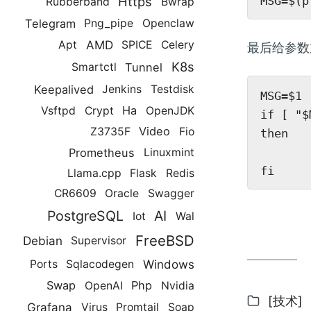
Https
Rubberband
Bwrap
Telegram
Png_pipe
Openclaw
AMD
Apt
SPICE
Celery
最后给参数
K8s
Tunnel
Smartctl
Keepalived
Jenkins
Testdisk
MSG=$1

Ha
Vsftpd
Crypt
OpenJDK
if [ "$
Video
Z3735F
Fio
then

       
Prometheus
Linuxmint
Llama.cpp
Flask
Redis
CR6609
Oracle
Swagger
PostgreSQL
AI
Iot
Wal
FreeBSD
Debian
Supervisor
Windows
Ports
Sqlacodegen
Swap
Php
OpenAI
Nvidia
分
[技术]
Grafana
Virus
Promtail
Soap