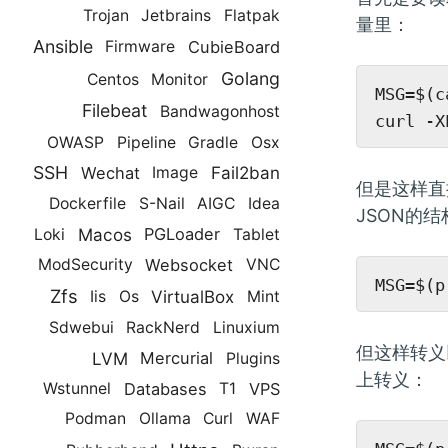
Trojan
Jetbrains
Flatpak
量里：
Ansible
CubieBoard
Firmware
Golang
Centos
Monitor
MSG=$(ca
Filebeat
Bandwagonhost
OWASP
Pipeline
Gradle
Osx
SSH
Fail2ban
Wechat
Image
但是这样直
Dockerfile
S-Nail
AIGC
Idea
JSON的
Macos
PGLoader
Loki
Tablet
Websocket
ModSecurity
VNC
Zfs
VirtualBox
Iis
Os
Mint
Sdwebui
RackNerd
Linuxium
但这样转义
LVM
Mercurial
Plugins
上转义：
Databases
VPS
Wstunnel
T1
Podman
Ollama
Curl
WAF