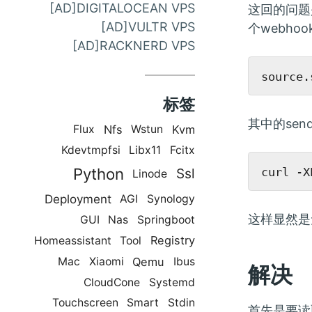
[AD]DIGITALOCEAN VPS
这回的问题
[AD]VULTR VPS
个webh
[AD]RACKNERD VPS
标签
其中的send
Nfs
Kvm
Flux
Wstun
Kdevtmpfsi
Libx11
Fcitx
Python
Ssl
Linode
Deployment
AGI
Synology
这样显然是
GUI
Nas
Springboot
Registry
Homeassistant
Tool
Qemu
Mac
Xiaomi
Ibus
解决
CloudCone
Systemd
Touchscreen
Smart
Stdin
首先是要读