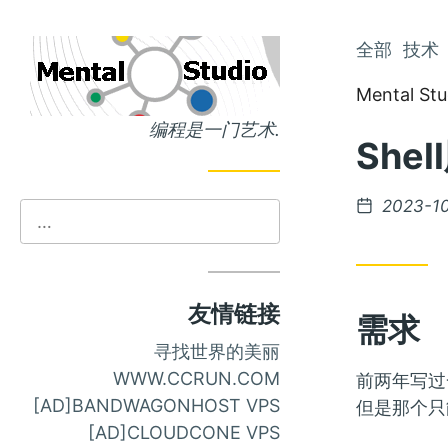
跳
全部
技术
跳
到
到
Mental Stu
主
文
编程是一门艺术.
页
章
Sh
发
2023-1
布
友情链接
需求
寻找世界的美丽
WWW.CCRUN.COM
前两年写过一
[AD]BANDWAGONHOST VPS
但是那个只
[AD]CLOUDCONE VPS