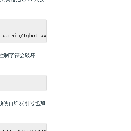
控制字符会破坏
，顺便再给双引号也加