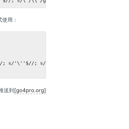
式使用：
/; s/'\''$//; s/\"/\\"/g')

推送到
[go4pro.org]