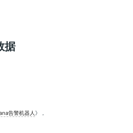
数据
fana告警机器人
》，