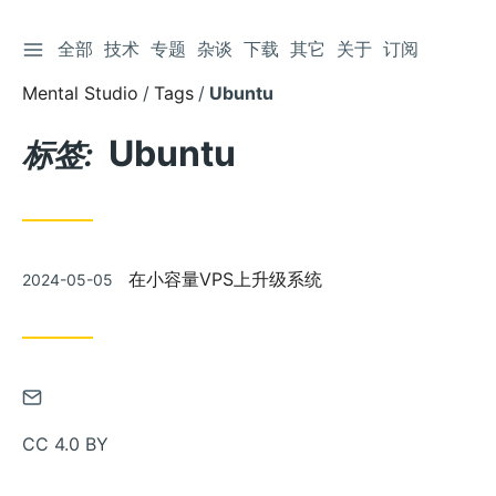
切换侧边栏
全部
技术
专题
杂谈
下载
其它
关于
订阅
跳
到
Mental Studio
Tags
Ubuntu
文
章
Ubuntu
标签:
发
在小容量VPS上升级系统
2024-05-05
布
通
过
CC 4.0 BY
邮
件