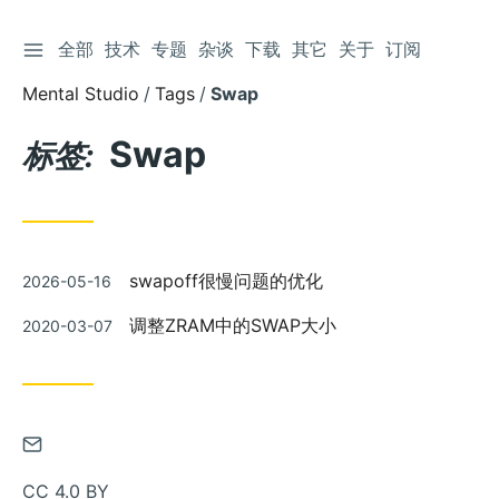
切换侧边栏
全部
技术
专题
杂谈
下载
其它
关于
订阅
跳
到
Mental Studio
Tags
Swap
文
章
Swap
标签:
发
swapoff很慢问题的优化
2026-05-16
布
发
调整ZRAM中的SWAP大小
2020-03-07
布
通
过
CC 4.0 BY