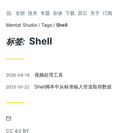
切换侧边栏
全部
技术
专题
杂谈
下载
其它
关于
订阅
跳
到
Mental Studio
Tags
Shell
文
章
Shell
标签:
发
视频处理工具
2026-04-18
布
发
Shell脚本中从标准输入管道取得数据
2023-10-22
布
通
过
CC 4.0 BY