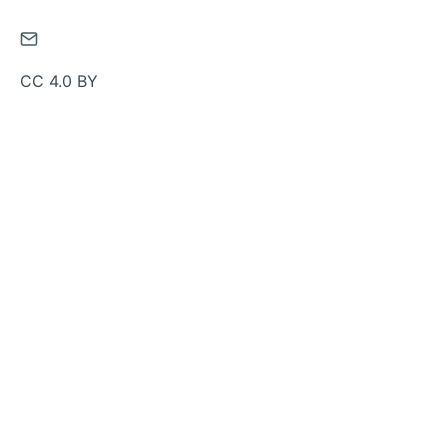
通
过
CC 4.0 BY
邮
件
联
系