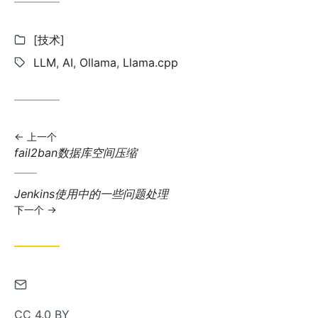
分
[技术]
类:
标
LLM
,
AI
,
Ollama
,
Llama.cpp
签:
上一个
上
fail2ban数据库空间压缩
一
篇
下
Jenkins使用中的一些问题处理
文
一
下一个
章:
篇
文
章:
通
过
CC 4.0 BY