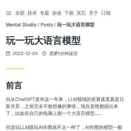
切换侧边栏
全部
技术
专题
杂谈
下载
其它
关于
订阅
跳
到
Mental Studio
Posts
玩一玩大语言模型
文
章
玩一玩大语言模型
发
2023-12-03
需要1分钟读完
布
前言
自从ChatGPT发布这一年来，LLM领域的发展速度真是日
新月异，之前完全不敢想像的事情，现在居然都搞出来
了，比如在自己的电脑上跑一个大语言模型……
但是玩LLM跟玩AI作图就不太一样了，AI作图的模型一般