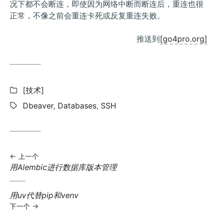
况下都不会断连，即使因为网络中断而断连后，重连也很
正常，不像之前会重连卡死或反复重连失败。
推送到
[go4pro.org]
分
[技术]
类:
标
Dbeaver
,
Databases
,
SSH
签:
上一个
上
用Alembic进行数据库版本管理
一
篇
下
用uv代替pip和venv
文
一
下一个
章:
篇