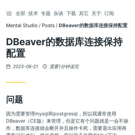
切换侧边栏
全部
技术
专题
杂谈
下载
其它
关于
订阅
跳
到
Mental Studio
Posts
DBeaver的数据库连接保持配置
文
章
DBeaver的数据库连接保持
配置
发
2025-06-21
需要1分钟读完
布
问题
因为需要管理mysql和postgresql，所以我通常使用
DBeaver（CE版）来管理，但是它有个问题就是一会不操
作，数据库连接就会断开并且操作卡死，需要退出应用再