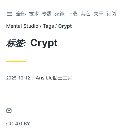
切换侧边栏
全部
技术
专题
杂谈
下载
其它
关于
订阅
跳
到
Mental Studio
Tags
Crypt
文
章
Crypt
标签:
发
Ansible贴士二则
2025-10-12
布
通
过
CC 4.0 BY
邮
件