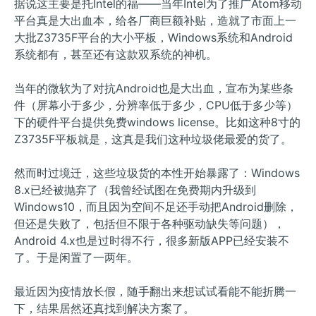
据说这主要是托Intel的福——当年Intel为了推广Atom移动
平台真是大出血本，给各厂商巨额补贴，造就了市面上一
大批Z3735F平台的大小平板，Windows系统和Android
系统都有，甚至还有这款双系统的神机。
当年的微软为了对抗Android也是大出血，宣布为某些条
件（屏幕小于多少，分辨率低于多少，CPU低于多少等）
下的硬件平台提供免费windows license。比如这种8寸的
Z3735F平板就是，这真是我们这种垃圾佬最爱的货了。
然而时过境迁，这些垃圾货的本性开始暴露了：Windows
8.x已经被抛弃了（我曾经试图在免费期内升级到
Windows10，而且因为空间不足还手动把Android删除，
但还是失败了，包括但不限于各种驱动缺失等问题），
Android 4.x也是过时得不行，很多新版APP已经安装不
了。于是闲置了一两年。
最近因为疫情放长假，随手翻出来想试试看能不能折腾一
下，结果居然还真找到解决方案了。