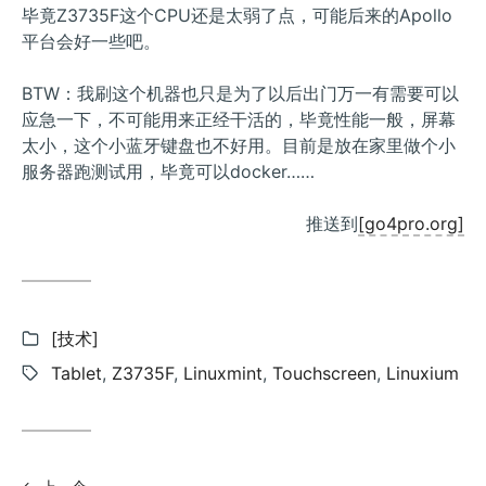
毕竟Z3735F这个CPU还是太弱了点，可能后来的Apollo
平台会好一些吧。
BTW：我刷这个机器也只是为了以后出门万一有需要可以
应急一下，不可能用来正经干活的，毕竟性能一般，屏幕
太小，这个小蓝牙键盘也不好用。目前是放在家里做个小
服务器跑测试用，毕竟可以docker……
推送到
[go4pro.org]
分
[技术]
类:
标
Tablet
,
Z3735F
,
Linuxmint
,
Touchscreen
,
Linuxium
签: