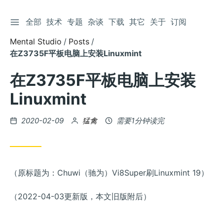
切换侧边栏
全部
技术
专题
杂谈
下载
其它
关于
订阅
跳
到
Mental Studio
Posts
文
在Z3735F平板电脑上安装Linuxmint
章
在Z3735F平板电脑上安装
Linuxmint
发
by
2020-02-09
猛禽
需要1分钟读完
布
（原标题为：Chuwi（驰为）Vi8Super刷Linuxmint 19）
（2022-04-03更新版，本文旧版附后）